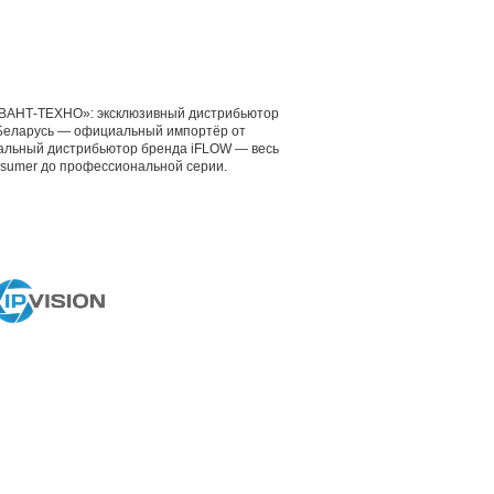
ВАНТ-ТЕХНО»: эксклюзивный дистрибьютор
е Беларусь — официальный импортёр от
альный дистрибьютор бренда iFLOW — весь
nsumer до профессиональной серии.