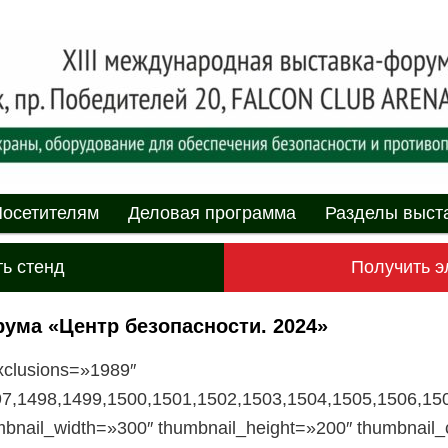
асности» технических средств и систем охраны, оборудования дл
противопожарной защиты. 4-5 июня 2025, Минск, пр. Победителей,
родная выставка-форум
пасности»
мому
содержимому
осетителям
Деловая программа
Разделы выст
ь стенд
Получить э
ума «Центр безопасности. 2024»
exclusions=»1989″
97,1498,1499,1500,1501,1502,1503,1504,1505,1506,15
mbnail_width=»300″ thumbnail_height=»200″ thumbnai