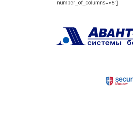
number_of_columns=»5″]