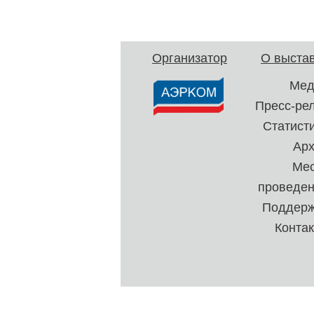
Организатор
О выста
Мед
Пресс-ре
Статист
Ар
Ме
проведе
Поддерж
Конта