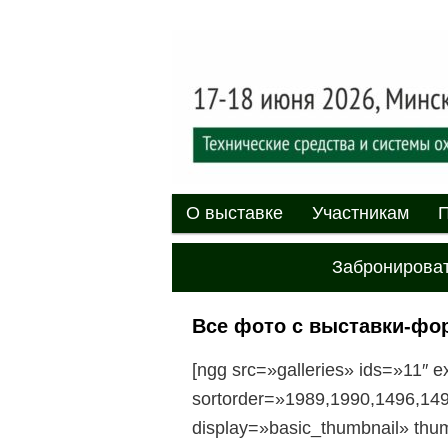
Выставка-форум «Центр безоп
обеспечения безопасности и 
20
XII междуна
«Центр безо
Главное меню
Перейти к основному содержи
Перейти к дополнительному 
О выставке
Участникам
П
Забронироват
Все фото с выставки-фор
[ngg src=»galleries» ids=»11″ 
sortorder=»1989,1990,1496,14
display=»basic_thumbnail» thu