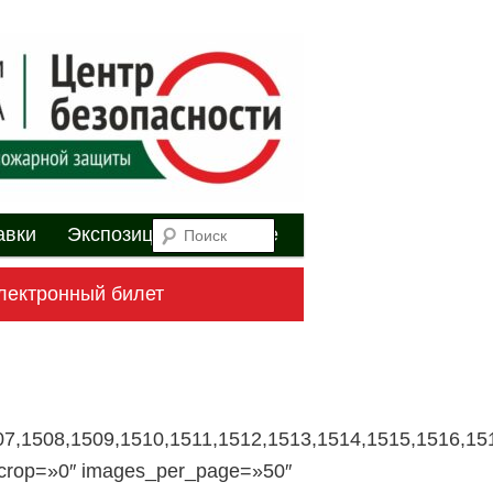
я
Поиск
авки
Экспозиция
Youtube
лектронный билет
07,1508,1509,1510,1511,1512,1513,1514,1515,1516,15
l_crop=»0″ images_per_page=»50″