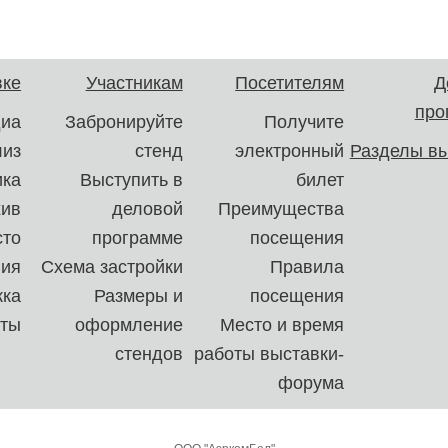
вке
Участникам
Посетителям
Д
про
иа
Забронируйте
Получите
лиз
стенд
электронный
Разделы вы
ика
Выступить в
билет
хив
деловой
Преимущества
сто
программе
посещения
ния
Схема застройки
Правила
ка
Размеры и
посещения
кты
оформление
Место и время
стендов
работы выставки-
форума