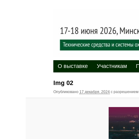
Выставка-форум «Центр безоп
обеспечения безопасности и 
20
XII междуна
«Центр безо
Главное меню
Перейти к основному содержи
Перейти к дополнительному 
О выставке
Участникам
П
Img 02
Опубликовано
17 декабря, 2024
с разрешение