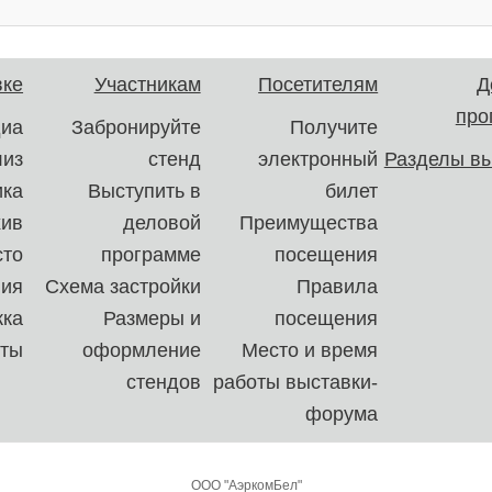
вке
Участникам
Посетителям
Д
про
иа
Забронируйте
Получите
лиз
стенд
электронный
Разделы вы
ика
Выступить в
билет
хив
деловой
Преимущества
сто
программе
посещения
ния
Схема застройки
Правила
ка
Размеры и
посещения
кты
оформление
Место и время
стендов
работы выставки-
форума
ООО "АэркомБел"