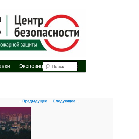
я
Поиск
авки
Экспозиция
Youtube
Навигация по
← Предыдущее
Следующее →
изображениям