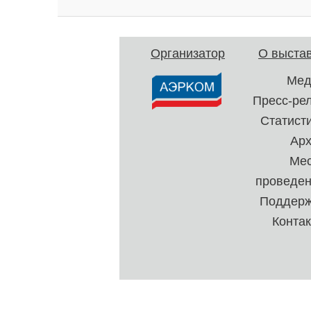
Организатор
О выста
Мед
Пресс-ре
Статист
Ар
Ме
проведе
Поддерж
Конта