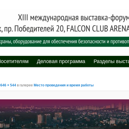
асности» технических средств и систем охраны, оборудования дл
противопожарной защиты. 4-5 июня 2025, Минск, пр. Победителей,
родная выставка-форум
пасности»
мому
содержимому
осетителям
Деловая программа
Разделы выст
м
646 × 544
в галерее
Место проведения и время работы