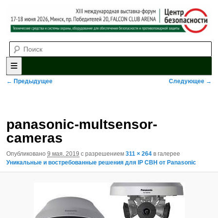
Выставка-форум «Центр безопасности» технических средств и
Поиск
систем охраны, оборудования для обеспечения безопасности и
противопожарной защиты. 4-5 июня 2025, Минск, пр. Победителей,
20
XII международная выставка-
форум «Центр безопасности»
Главное меню
Перейти к основному содержимому
Перейти к дополнительному содержимому
Навигация по изображениям
← Предыдущее
Следующее →
panasonic-multsensor-
cameras
Опубликовано
9 мая, 2019
с разрешением
311 × 264
в галерее
Уникальные и востребованные решения для IP СВН от Panasonic