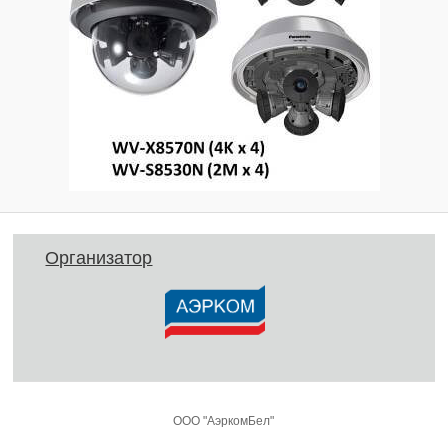
Организатор
ООО "АэркомБел"