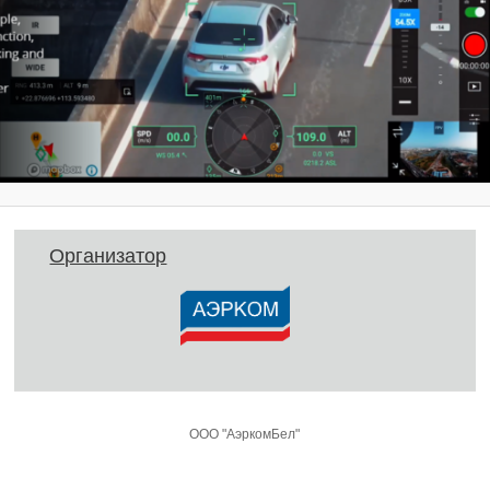
Организатор
ООО "АэркомБел"