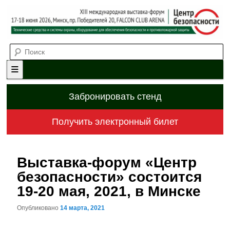
Выставка-форум «Центр безопасности» технических средств и
Поиск
систем охраны, оборудования для обеспечения безопасности и
противопожарной защиты. 4-5 июня 2025, Минск, пр. Победителей,
20
XII международная выставка-
форум «Центр безопасности»
Главное меню
Перейти к основному содержимому
Перейти к дополнительному содержимому
Забронировать стенд
Получить электронный билет
Выставка-форум «Центр
безопасности» состоится
19-20 мая, 2021, в Минске
Опубликовано
14 марта, 2021
Навигация по записям