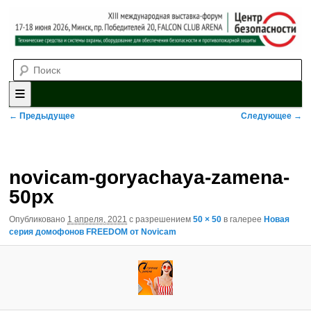
Выставка-форум «Центр безопасности» технических средств и
Поиск
систем охраны, оборудования для обеспечения безопасности и
противопожарной защиты. 4-5 июня 2025, Минск, пр. Победителей,
20
XII международная выставка-
форум «Центр безопасности»
Главное меню
Перейти к основному содержимому
Перейти к дополнительному содержимому
Навигация по изображениям
← Предыдущее
Следующее →
novicam-goryachaya-zamena-
50px
Опубликовано
1 апреля, 2021
с разрешением
50 × 50
в галерее
Новая
серия домофонов FREEDOM от Novicam