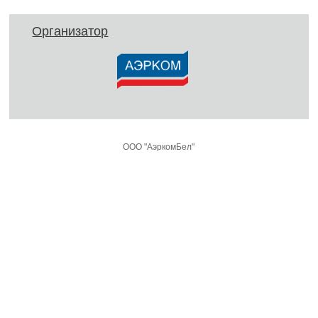
Организатор
ООО "АэркомБел"