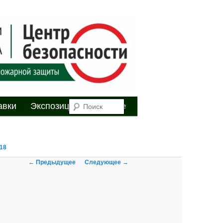
я
Поиск
авки
Экспозиция
Youtube
018
Навигация по
← Предыдущее
Следующее →
изображениям