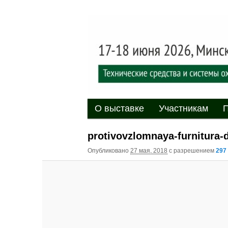
Выставка-форум «Центр безоп
обеспечения безопасности и 
20
XII междуна
«Центр безо
Главное меню
Перейти к основному содержи
Перейти к дополнительному 
О выставке
Участникам
П
protivovzlomnaya-furnitura-d
Опубликовано
27 мая, 2018
с разрешением
297