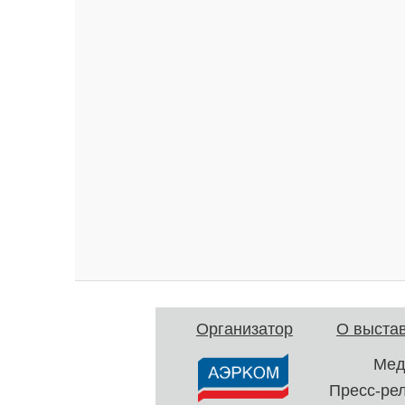
Организатор
О выста
Мед
Пресс-ре