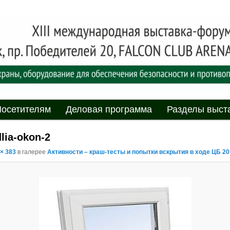
асности» технических средств и систем охраны, оборудования дл
противопожарной защиты. 4-5 июня 2025, Минск, пр. Победителей,
родная выставка-форум
пасности»
мому
содержимому
осетителям
Деловая программа
Разделы выст
lia-okon-2
 × 383
в галерее
Активности – краш-тесты и попытки вскрытия в ходе ЦБ 2