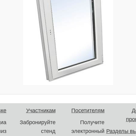
вке
Участникам
Посетителям
Д
про
иа
Забронируйте
Получите
лиз
стенд
электронный
Разделы вы