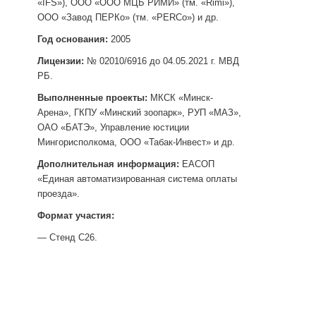
«IFS»), ООО «ООО МЦБ РИМИ» (тм. «Rimi»),
ООО «Завод ПЕРКо» (тм. «PERCo») и др.
Год основания:
2005
Лицензии:
№ 02010/6916 до 04.05.2021 г. МВД
РБ.
Выполненные проекты:
МКСК «Минск-
Арена», ГКПУ «Минский зоопарк», РУП «МАЗ»,
ОАО «БАТЭ», Управление юстиции
Мингорисполкома, ООО «Табак-Инвест» и др.
Дополнительная информация:
ЕАСОП
«Единая автоматизированная система оплаты
проезда».
Формат участия:
— Стенд С26.