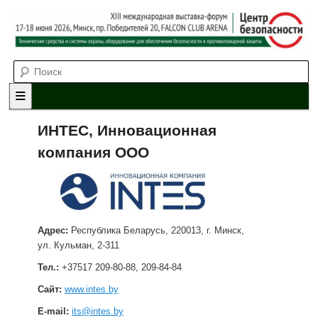
Выставка-форум «Центр безопасности» технических средств и
Поиск
систем охраны, оборудования для обеспечения безопасности и
противопожарной защиты. 4-5 июня 2025, Минск, пр. Победителей,
20
XII международная выставка-
форум «Центр безопасности»
Главное меню
Перейти к основному содержимому
Перейти к дополнительному содержимому
ИНТЕС, Инновационная
компания ООО
Адрес:
Республика Беларусь, 220013, г. Минск,
ул. Кульман, 2-311
Тел.:
+37517 209-80-88, 209-84-84
Сайт:
www.intes.by
E-mail:
its@intes.by