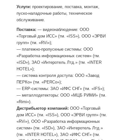
Услуги:
проектирование, поставка, монтаж,
пуско-наладочные работы, техническое
обслуживание.
Поставка:
— видеонаблюдение: ООО
«Торговый дом ИСС» (тм. «ISS»), ООО «ЭРВИ
групп» (тм. «RVi»);
— платежно-пропускные системы: ООО
«Разработка информационных систем» (тм.
«ISD»), ЗАО «Интеротель Лтд.» (тм. «INTER
HOTEL»);
— система контроля доступа: ООО «Завод
ПЕРКо» (тм. «PERCo»);
— ERP-системы: ЗАО «ИФС СНГ» (тм. «IFS»);
— металлодетекторы: ООО «МЦБ РИМИ» (тм.
«Rimi»).
Дистрибьютор компаний:
ООО «Торговый
дом ИСС» (тм. «ISS»), ООО «ЭРВИ групп» (тм.
«RVi»), ООО «Разработка информационных
систем» (тм. «ISD»), ЗАО «Интеротель Лтд.»
(тм. «INTER HOTEL»), ЗАО «ИФС СНГ» (тм.