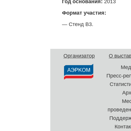
Год основания:
2013
Формат участия:
— Стенд В3.
Организатор
О выста
Мед
Пресс-ре
Статист
Ар
Ме
проведе
Поддерж
Конта