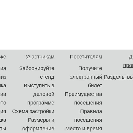
вке
Участникам
Посетителям
Д
про
иа
Забронируйте
Получите
лиз
стенд
электронный
Разделы вы
ика
Выступить в
билет
хив
деловой
Преимущества
сто
программе
посещения
ния
Схема застройки
Правила
ка
Размеры и
посещения
кты
оформление
Место и время