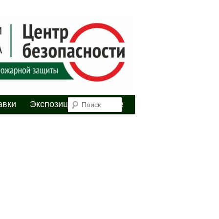
я
Поиск
авки
Экспозиция
Youtube