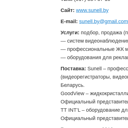
Сайт:
www.sunell.by
E-mail:
sunell.by@gmail.com
Услуги:
подбор, продажа (п
— систем видеонаблюдения 
— профессиональные ЖК м
— оборудования для рекла
Поставка:
Sunell – профес
(видеорегистраторы, виде
Беларусь.
GoodView – жидкокристалли
Официальный представител
TT INT’L – оборудование д
Официальный представител