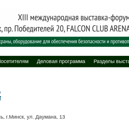
асности» технических средств и систем охраны, оборудования дл
противопожарной защиты. 4-5 июня 2025, Минск, пр. Победителей,
родная выставка-форум
пасности»
мому
содержимому
осетителям
Деловая программа
Разделы выст
, г.Минск, ул. Даумана, 13