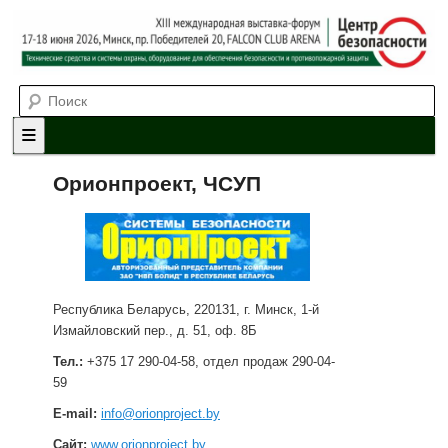
Выставка-форум «Центр безопасности» технических средств и
Поиск
систем охраны, оборудования для обеспечения безопасности и
противопожарной защиты. 4-5 июня 2025, Минск, пр. Победителей,
20
XII международная выставка-
форум «Центр безопасности»
Главное меню
Перейти к основному содержимому
Перейти к дополнительному содержимому
Орионпроект, ЧСУП
Республика Беларусь, 220131, г. Минск, 1-й
Измайловский пер., д. 51, оф. 8Б
Тел.:
+375 17 290-04-58, отдел продаж 290-04-
59
E-mail:
info@orionproject.by
Сайт
:
www.orionproject.by