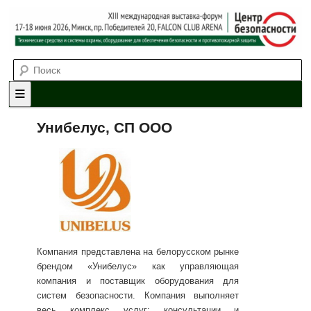
Выставка-форум «Центр безопасности» технических средств и
Поиск
систем охраны, оборудования для обеспечения безопасности и
противопожарной защиты. 4-5 июня 2025, Минск, пр. Победителей,
20
XII международная выставка-
форум «Центр безопасности»
Главное меню
Перейти к основному содержимому
Перейти к дополнительному содержимому
Унибелус, СП ООО
Компания представлена на белорусском рынке
брендом «Унибелус» как управляющая
компания и поставщик оборудования для
систем безопасности. Компания выполняет
весь комплекс услуг: консультации и