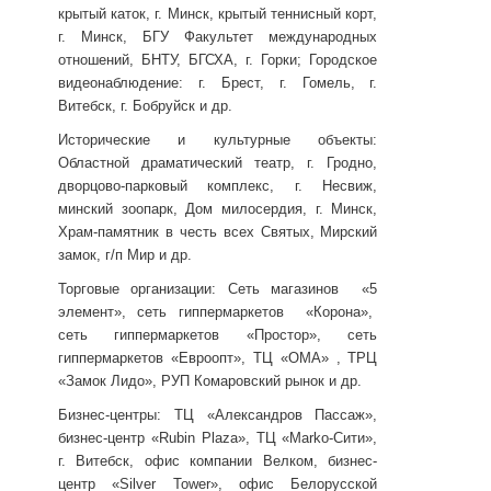
крытый каток, г. Минск, крытый теннисный корт,
г. Минск, БГУ Факультет международных
отношений, БНТУ, БГСХА, г. Горки; Городское
видеонаблюдение: г. Брест, г. Гомель, г.
Витебск, г. Бобруйск и др.
Исторические и культурные объекты:
Областной драматический театр, г. Гродно,
дворцово-парковый комплекс, г. Несвиж,
минский зоопарк, Дом милосердия, г. Минск,
Храм-памятник в честь всех Святых, Мирский
замок, г/п Мир и др.
Торговые организации: Сеть магазинов «5
элемент», сеть гиппермаркетов «Корона»,
сеть гиппермаркетов «Простор», сеть
гиппермаркетов «Евроопт», ТЦ «ОМА» , ТРЦ
«Замок Лидо», РУП Комаровский рынок и др.
Бизнес-центры: ТЦ «Александров Пассаж»,
бизнес-центр «Rubin Plaza», ТЦ «Маrko-Сити»,
г. Витебск, офис компании Велком, бизнес-
центр «Silver Tower», офис Белорусской