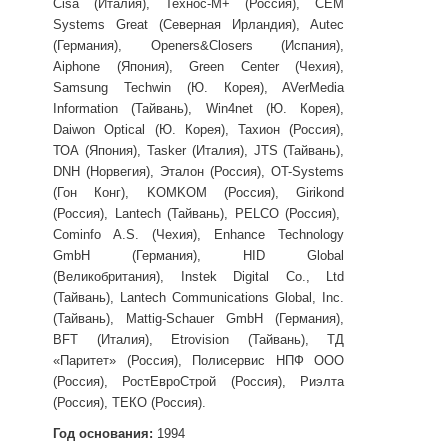
Cisa (Италия), Технос-M+ (Россия), CEM
Systems Great (Северная Ирландия), Autec
(Германия), Openers&Closers (Испания),
Aiphone (Япония), Green Center (Чехия),
Samsung Techwin (Ю. Корея), AVerMedia
Information (Тайвань), Win4net (Ю. Корея),
Daiwon Optical (Ю. Корея), Тахион (Россия),
ТОА (Япония), Tasker (Италия), JTS (Тайвань),
DNH (Норвегия), Эталон (Россия), OT-Systems
(Гон Конг), KOMKOM (Россия), Girikond
(Россия), Lantech (Тайвань), PELCO (Россия),
Cominfo A.S. (Чехия), Enhance Technology
GmbH (Германия), HID Global
(Великобритания), Instek Digital Co., Ltd
(Тайвань), Lantech Communications Global, Inc.
(Тайвань), Mattig-Schauer GmbH (Германия),
BFT (Италия), Etrovision (Тайвань), ТД
«Паритет» (Россия), Полисервис НПФ ООО
(Россия), РостЕвроСтрой (Россия), Риэлта
(Россия), ТЕКО (Россия).
Год основания:
1994