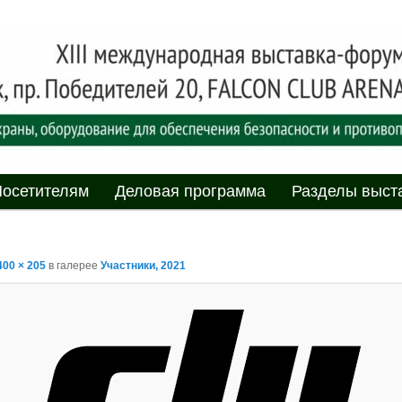
асности» технических средств и систем охраны, оборудования дл
противопожарной защиты. 4-5 июня 2025, Минск, пр. Победителей,
родная выставка-форум
пасности»
мому
содержимому
осетителям
Деловая программа
Разделы выст
400 × 205
в галерее
Участники, 2021