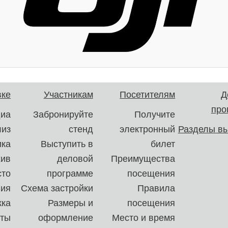
вке
Участникам
Посетителям
Д
про
иа
Забронируйте
Получите
лиз
стенд
электронный
Разделы вы
ика
Выступить в
билет
хив
деловой
Преимущества
сто
программе
посещения
ния
Схема застройки
Правила
ка
Размеры и
посещения
кты
оформление
Место и время