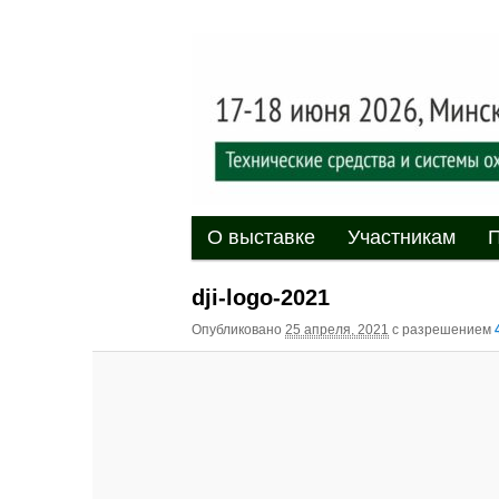
Выставка-форум «Центр безоп
обеспечения безопасности и 
20
XII междуна
«Центр безо
Главное меню
Перейти к основному содержи
Перейти к дополнительному 
О выставке
Участникам
П
dji-logo-2021
Опубликовано
25 апреля, 2021
с разрешением