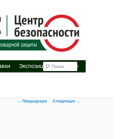
я
Поиск
авки
Экспозиция
Youtube
Навигация по
← Предыдущее
Следующее →
изображениям