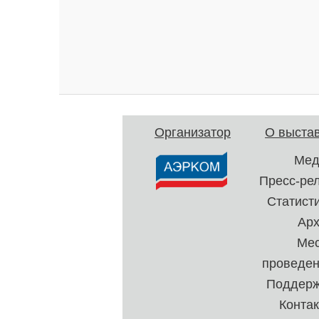
Организатор
О выста
Мед
Пресс-ре
Статист
Ар
Ме
проведе
Поддерж
Конта