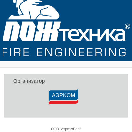
Организатор
ООО "АэркомБел"