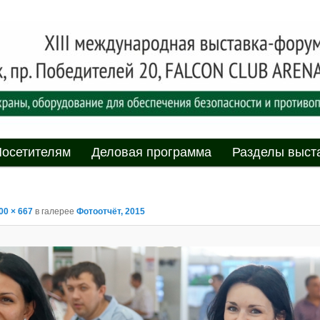
асности» технических средств и систем охраны, оборудования дл
противопожарной защиты. 4-5 июня 2025, Минск, пр. Победителей,
родная выставка-форум
пасности»
мому
содержимому
осетителям
Деловая программа
Разделы выст
00 × 667
в галерее
Фотоотчёт, 2015