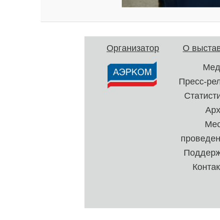
Организатор
О выста
Мед
Пресс-ре
Статист
Ар
Ме
проведе
Поддерж
Конта