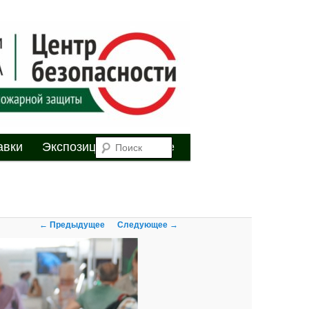
я
Поиск
авки
Экспозиция
Youtube
Навигация по
← Предыдущее
Следующее →
изображениям