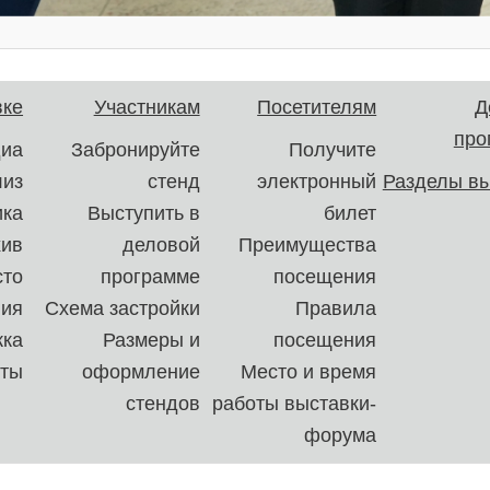
вке
Участникам
Посетителям
Д
про
иа
Забронируйте
Получите
лиз
стенд
электронный
Разделы вы
ика
Выступить в
билет
хив
деловой
Преимущества
сто
программе
посещения
ния
Схема застройки
Правила
ка
Размеры и
посещения
кты
оформление
Место и время
стендов
работы выставки-
форума