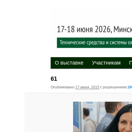
Выставка-форум «Центр безоп
обеспечения безопасности и 
20
XII междуна
«Центр безо
Главное меню
Перейти к основному содержи
Перейти к дополнительному 
О выставке
Участникам
П
61
Опубликовано
17 июня, 2015
с разрешением
10