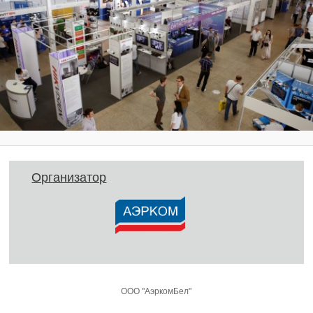
Организатор
ООО "АэркомБел"