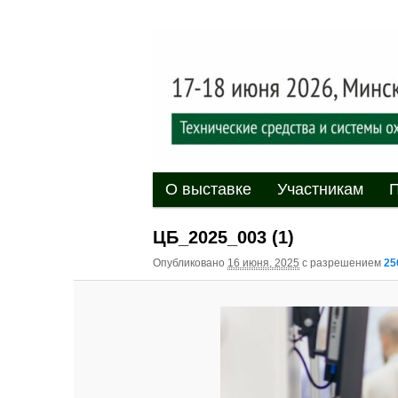
Выставка-форум «Центр безоп
обеспечения безопасности и 
20
XII междуна
«Центр безо
Главное меню
Перейти к основному содержи
Перейти к дополнительному 
О выставке
Участникам
П
ЦБ_2025_003 (1)
Опубликовано
16 июня, 2025
с разрешением
25