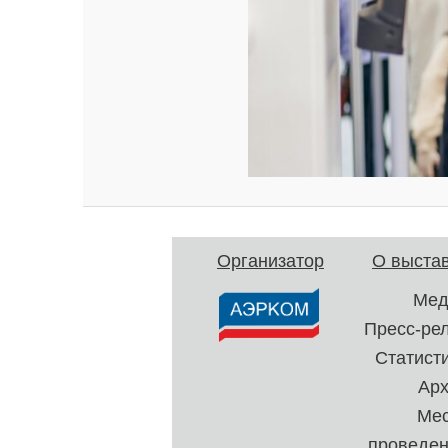
Организатор
О выста
Мед
Пресс-ре
Статист
Ар
Ме
проведе