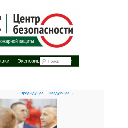
я
Поиск
авки
Экспозиция
Youtube
Навигация по
← Предыдущее
Следующее →
изображениям