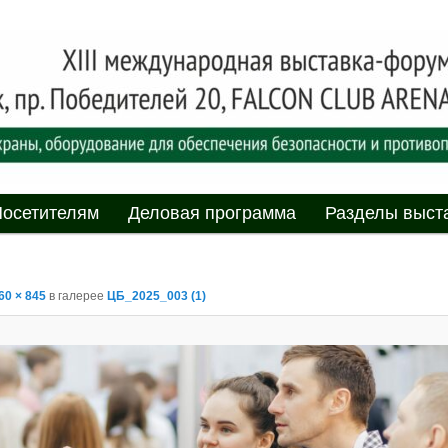
асности» технических средств и систем охраны, оборудования дл
противопожарной защиты. 4-5 июня 2025, Минск, пр. Победителей,
родная выставка-форум
пасности»
мому
содержимому
осетителям
Деловая программа
Разделы выст
60 × 845
в галерее
ЦБ_2025_003 (1)