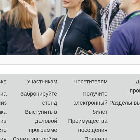
вке
Участникам
Посетителям
Д
про
иа
Забронируйте
Получите
лиз
стенд
электронный
Разделы вы
ика
Выступить в
билет
хив
деловой
Преимущества
сто
программе
посещения
ния
Схема застройки
Правила