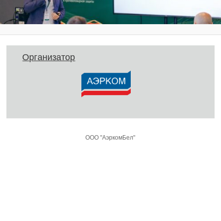
Организатор
ООО "АэркомБел"