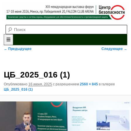
Выставка-форум «Центр безопасности» технических средств и
Поиск
систем охраны, оборудования для обеспечения безопасности и
противопожарной защиты. 4-5 июня 2025, Минск, пр. Победителей,
20
XII международная выставка-
форум «Центр безопасности»
Главное меню
Перейти к основному содержимому
Перейти к дополнительному содержимому
Навигация по изображениям
← Предыдущее
Следующее →
ЦБ_2025_016 (1)
Опубликовано
16 июня, 2025
с разрешением
2560 × 845
в галерее
ЦБ_2025_016 (1)