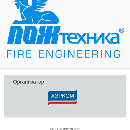
Организатор
ООО "АэркомБел"