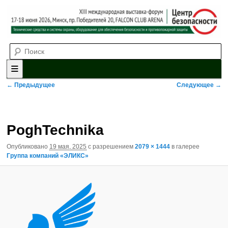
Выставка-форум «Центр безопасности» технических средств и
Поиск
систем охраны, оборудования для обеспечения безопасности и
противопожарной защиты. 4-5 июня 2025, Минск, пр. Победителей,
20
XII международная выставка-
форум «Центр безопасности»
Главное меню
Перейти к основному содержимому
Перейти к дополнительному содержимому
Навигация по изображениям
← Предыдущее
Следующее →
PoghTechnika
Опубликовано
19 мая, 2025
с разрешением
2079 × 1444
в галерее
Группа компаний «ЭЛИКС»