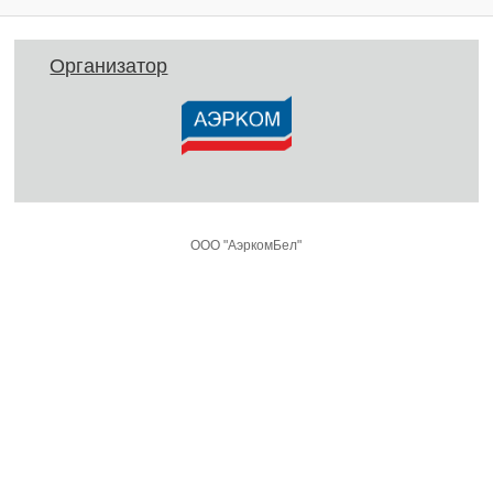
Организатор
ООО "АэркомБел"