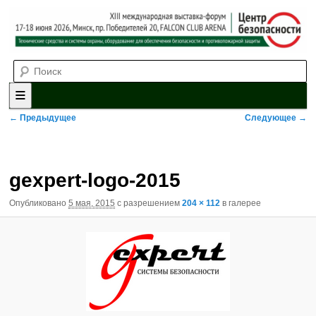
Выставка-форум «Центр безопасности» технических средств и
Поиск
систем охраны, оборудования для обеспечения безопасности и
противопожарной защиты. 4-5 июня 2025, Минск, пр. Победителей,
20
XII международная выставка-
форум «Центр безопасности»
Главное меню
Перейти к основному содержимому
Перейти к дополнительному содержимому
Навигация по изображениям
← Предыдущее
Следующее →
gexpert-logo-2015
Опубликовано
5 мая, 2015
с разрешением
204 × 112
в галерее