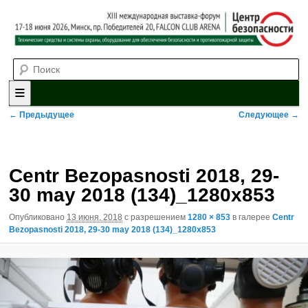
Выставка-форум «Центр безопасности» технических средств и
Поиск
систем охраны, оборудования для обеспечения безопасности и
противопожарной защиты. 4-5 июня 2025, Минск, пр. Победителей,
20
XII международная выставка-
форум «Центр безопасности»
Главное меню
Перейти к основному содержимому
Перейти к дополнительному содержимому
Навигация по изображениям
← Предыдущее
Следующее →
Centr Bezopasnosti 2018, 29-
30 may 2018 (134)_1280x853
Опубликовано
13 июня, 2018
с разрешением
1280 × 853
в галерее
Centr
Bezopasnosti 2018, 29-30 may 2018 (134)_1280x853