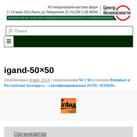
Выставка-форум «Центр безопасности» технических средств и
Поиск
систем охраны, оборудования для обеспечения безопасности и
противопожарной защиты. 4-5 июня 2025, Минск, пр. Победителей,
20
XII международная выставка-
форум «Центр безопасности»
Главное меню
Перейти к основному содержимому
Перейти к дополнительному содержимому
Навигация по изображениям
igand-50×50
Опубликовано
8 мая, 2014
с разрешением
50 × 50
в галерее
Впервые в
Республике Беларусь – сертифицированная АСПС «ESSER»
Организатор