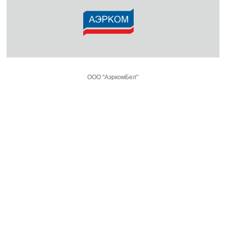
ООО "АэркомБел"