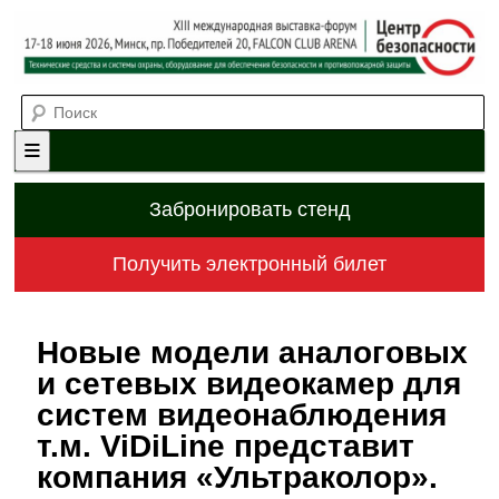
Выставка-форум «Центр безопасности» технических средств и
Поиск
систем охраны, оборудования для обеспечения безопасности и
противопожарной защиты. 4-5 июня 2025, Минск, пр. Победителей,
20
XII международная выставка-
форум «Центр безопасности»
Главное меню
Перейти к основному содержимому
Перейти к дополнительному содержимому
Забронировать стенд
Получить электронный билет
Новые модели аналоговых
и сетевых видеокамер для
систем видеонаблюдения
т.м. ViDiLine представит
компания «Ультраколор».