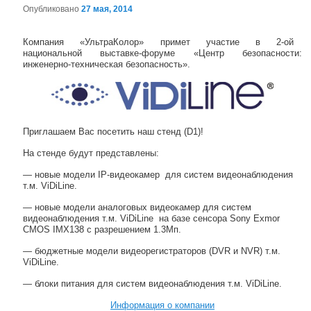
Опубликовано
27 мая, 2014
Навигация по записям
Компания «УльтраКолор» примет участие в 2-ой
национальной выставке-форуме «Центр безопасности:
инженерно-техническая безопасность».
Приглашаем Вас посетить наш стенд (D1)!
На стенде будут представлены:
— новые модели IP-видеокамер для систем видеонаблюдения
т.м. ViDiLine.
— новые модели аналоговых видеокамер для систем
видеонаблюдения т.м. ViDiLine на базе сенсора Sony Exmor
CMOS IMX138 c разрешением 1.3Мп.
— бюджетные модели видеорегистраторов (DVR и NVR) т.м.
ViDiLine.
— блоки питания для систем видеонаблюдения т.м. ViDiLine.
Информация о компании