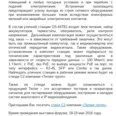
помещений в любых погодных условиях и при перебоях с
подачей электропитания. Встроенная грозозащита
предотвращает угрозу выхода из строя сетевого оборудования
при возникновении больших токов вследствие атмосферных
явлений или аварийных электрических контактов.
В состав уличной станции OS-44TB1 входит блок питания, набор
аккумуляторов, термостаты, обогреватель, реле контроля
напряжения. Дальнейшая комплектация может осуществляться
под заказ — в зависимости от требований заказчика. Это могут
быть как промышленный коммутатор, так и медиаконвертер или
оптический передатчик видеосигнала. Также оборудование,
установленное в комплект станции, может подбираться по
техническим характеристикам под различные цели: в
зависимости от скорости передачи данных — 100 Мбит/с или
1 Гбит/с, с РоЕ, без РоЕ; по выбору мощности PoE на порт, по
типу интерфейса — RJ-45, SFP или Combo и так далее.
Наблюдать уличную станцию в рабочем режиме можно будет на
стенде С2 компании «Телинг групп».
Также на стенде можно будет ознакомиться с
продукцией Tezter – это ассортимент тестеров и генераторов
сигналов для тестирования оборудования, построения и наладки
систем аналогового и IP-видеонаблюдения.
Приглашаем Вас посетить
стенд С2
компании
«Телинг групп»
.
Время проведения выставки-форума: 18-19 мая 2016 года.