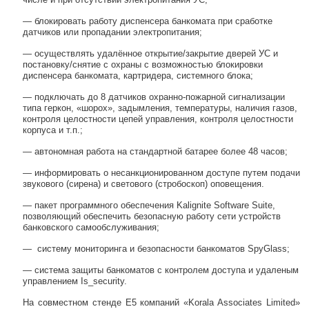
— блокировать работу диспенсера банкомата при сработке
датчиков или пропадании электропитания;
— осуществлять удалённое открытие/закрытие дверей УС и
постановку/снятие с охраны с возможностью блокировки
диспенсера банкомата, картридера, системного блока;
— подключать до 8 датчиков охранно-пожарной сигнализации
типа геркон, «шорох», задымления, температуры, наличия газов,
контроля целостности цепей управления, контроля целостности
корпуса и т.п.;
— автономная работа на стандартной батарее более 48 часов;
— информировать о несанкционированном доступе путем подачи
звукового (сирена) и светового (стробоскоп) оповещения.
— пакет программного обеспечения Kalignite Software Suite,
позволяющий обеспечить безопасную работу сети устройств
банковского самообслуживания;
— систему мониторинга и безопасности банкоматов SpyGlass;
— система защиты банкоматов с контролем доступа и удаленым
управлением Is_security.
На совместном стенде Е5 компаний «Korala Associates Limited»