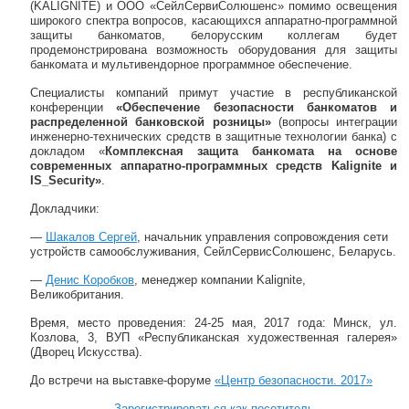
(KALIGNITE) и ООО «СейлСервиСолюшенс» помимо освещения
широкого спектра вопросов, касающихся аппаратно-программной
защиты банкоматов, белорусским коллегам будет
продемонстрирована возможность оборудования для защиты
банкомата и мультивендорное программное обеспечение.
Специалисты компаний примут участие в республиканской
конференции
«Обеспечение безопасности банкоматов и
распределенной банковской розницы»
(вопросы интеграции
инженерно-технических средств в защитные технологии банка) с
докладом «
Комплексная защита банкомата на основе
современных аппаратно-программных средств Kalignite и
IS_Security»
.
Докладчики:
—
Шакалов Сергей
, начальник управления сопровождения сети
устройств самообслуживания, СейлСервисСолюшенс, Беларусь.
—
Денис Коробков
, менеджер компании Kalignite,
Великобритания.
Время, место проведения: 24-25 мая, 2017 года: Минск, ул.
Козлова, 3, ВУП «Республиканская художественная галерея»
(Дворец Искусства).
До встречи на выставке-форуме
«Центр безопасности. 2017»
Зарегистрироваться как посетитель