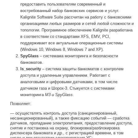
предоставить пользователям современный и
востребованный набор банковских сервисов и услуг.
Kalignite Software Suite рассчитан на работу с банковскими
организациями любых размеров и сетей любой сложности и
топологии. Программное обеспечение Kalignite разработана
в соответствии со стандартами XFS, EMV, PCI,
поддерживает все актуальные операционные системы
(Windows 10, Windows 8, Windows 7 and XP).
SpyGlass
– системама мониторинга и безопасности
банкоматов.
Is_security
– система защиты банкоматов с контролем
доступа и удаленным управлением. Работает с
аналоговыми и цифровыми датчиками, в том числе
датчиком газа и Шорох-3. Стыкуется с системами
мониторинга
М3 и SpyGlass.
Позволяет:
— осуществлять контроль доступа (санкционированный,
несанкционированный), а также фиксацию событий — сработка
датчиков, пропадание электропитания, предоставление доступа,
снятие и постановка на охрану, блокировка/разблокировка
диспенсера банкомата и др., с регистрацией времени, в том
числе и при отсутствии электропитания УС;