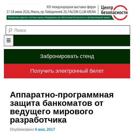
Выставка-форум «Центр безопасности» технических средств и
Поиск
систем охраны, оборудования для обеспечения безопасности и
противопожарной защиты. 4-5 июня 2025, Минск, пр. Победителей,
20
XII международная выставка-
форум «Центр безопасности»
Главное меню
Перейти к основному содержимому
Перейти к дополнительному содержимому
Забронировать стенд
Получить электронный билет
Аппаратно-программная
защита банкоматов от
ведущего мирового
разработчика
Опубликовано
6 мая, 2017