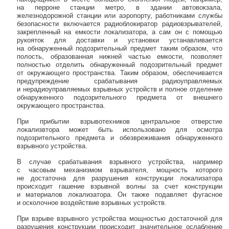
на перроне станции метро, в здании автовокзала,
железнодорожной станции или аэропорту, работниками службы
безопасности включается радиоблокиратор радиовзрывателей,
закрепленный на емкости локализатора, а сам он с помощью
рукояток для доставки и установки устанавливается
на обнаруженный подозрительный предмет таким образом, что
полость, образованная нижней частью емкости, позволяет
полностью отделить обнаруженный подозрительный предмет
от окружающего пространства. Таким образом, обеспечивается
предупреждение срабатывания радиоуправляемых
и нерадиоуправляемых взрывных устройств и полное отделение
обнаруженного подозрительного предмета от внешнего
окружающего пространства.
При прибытии взрывотехников центральное отверстие
локализвтора может быть использовано для осмотра
подозрительного предмета и обезвреживания обнаруженного
взрывного устройства.
В случае срабатывания взрывного устройства, например
с часовым механизмом взрывателя, мощность которого
не достаточна для разрушения конструкции локализатора
происходит гашение взрывной волны за счет конструкции
и материалов локализатора. Он также подавляет фугасное
и осколочное воздействие взрывных устройств.
При взрыве взрывного устройства мощностью достаточной для
разрушения конструкции происходит значительное ослабление