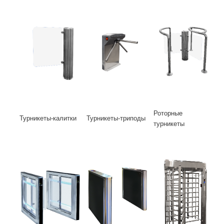
Роторные
Турникеты-калитки
Турникеты-триподы
турникеты