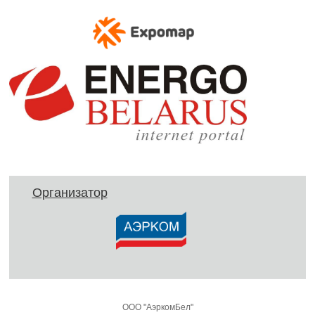
Организатор
ООО "АэркомБел"