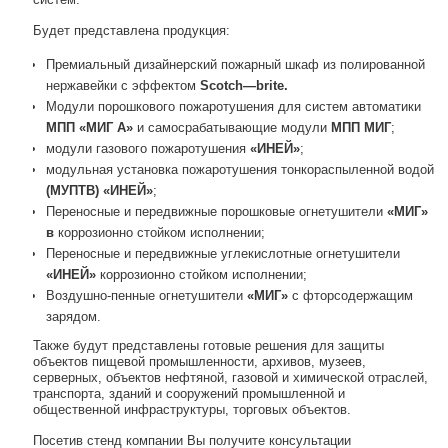
Будет представлена продукция:
Премиальный дизайнерский пожарный шкаф из полированной
нержавейки с эффектом
Scotch
—
brite
.
Модули порошкового пожаротушения для систем автоматики
МПП «МИГ А»
и самосрабатывающие модули
МПП МИГ
;
модули газового пожаротушения
«ИНЕЙ»
;
модульная установка пожаротушения тонкораспыленной водой
(МУПТВ) «ИНЕЙ»
;
Переносные и передвижные порошковые огнетушители
«МИГ»
в
коррозионно стойком исполнении;
Переносные и передвижные углекислотные огнетушители
«ИНЕЙ»
коррозионно стойком исполнении;
Воздушно-пенные огнетушители
«МИГ»
с фторсодержащим
зарядом.
Также будут представлены готовые решения для защиты
объектов пищевой промышленности, архивов, музеев,
серверных, объектов нефтяной, газовой и химической отраслей,
транспорта, зданий и сооружений промышленной и
общественной инфраструктуры, торговых объектов.
Посетив стенд компании Вы получите консультации