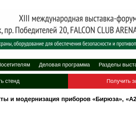
асности» технических средств и систем охраны, оборудования дл
противопожарной защиты. 4-5 июня 2025, Минск, пр. Победителей,
родная выставка-форум
пасности»
мому
содержимому
осетителям
Деловая программа
Разделы выст
ь стенд
Получить э
ты и модернизация приборов «Бирюза», «А2