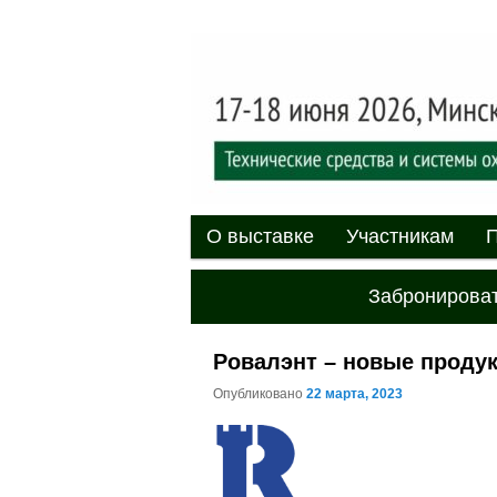
Выставка-форум «Центр безоп
обеспечения безопасности и 
20
XII междуна
«Центр безо
Главное меню
Перейти к основному содержи
Перейти к дополнительному 
О выставке
Участникам
П
Забронироват
Ровалэнт – новые продук
Опубликовано
22 марта, 2023