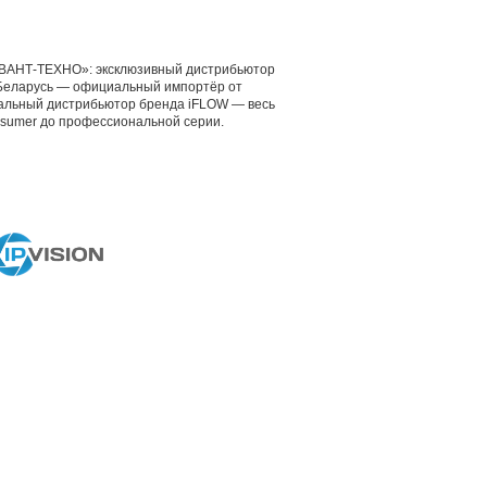
ВАНТ-ТЕХНО»: эксклюзивный дистрибьютор
е Беларусь — официальный импортёр от
альный дистрибьютор бренда iFLOW — весь
nsumer до профессиональной серии.