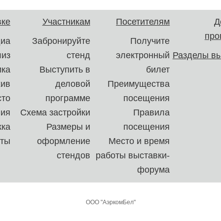
вке
Участникам
Посетителям
Д
про
иа
Забронируйте
Получите
лиз
стенд
электронный
Разделы вы
ика
Выступить в
билет
хив
деловой
Преимущества
сто
программе
посещения
ния
Схема застройки
Правила
ка
Размеры и
посещения
кты
оформление
Место и время
стендов
работы выставки-
форума
ООО "АэркомБел"