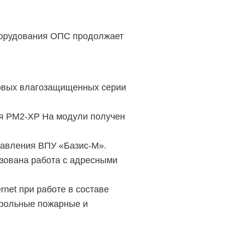
борудования ОПС продолжает
овых влагозащищенных серии
я РМ2-XP На модули получен
авления ВПУ «Базис-М».
зована работа с адресными
net при работе в составе
трольные пожарные и