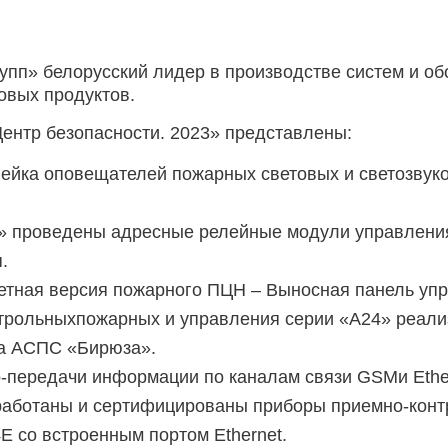
упп» белорусский лидер в производстве систем и о
овых продуктов.
ентр безопасности. 2023» представлены:
ейка оповещателей пожарных световых и светозвук
» проведены адресные релейные модули управлени
.
тная версия пожарного ПЦН – Выносная панель упр
трольныхпожарных и управления серии «А24» реали
ва АСПС «Бирюза».
-передачи информации по каналам связи GSMи Ether
работаны и сертифицированы приборы приемно-кон
 со встроенным портом Ethernet.