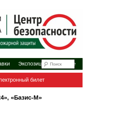
я
Поиск
авки
Экспозиция
Youtube
лектронный билет
4», «Базис-М»
Навигация
по
записям