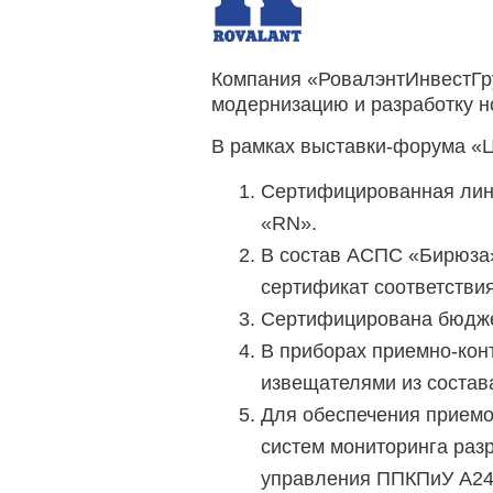
Компания «РовалэнтИнвестГр
модернизацию и разработку н
В рамках выставки-форума «Ц
Сертифицированная лин
«RN».
В состав АСПС «Бирюза
сертификат соответствия
Сертифицирована бюдже
В приборах приемно-кон
извещателями из соста
Для обеспечения приемо
систем мониторинга раз
управления ППКПиУ А24Е