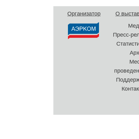
Организатор
О выста
Мед
Пресс-ре
Статист
Ар
Ме
проведе
Поддерж
Конта