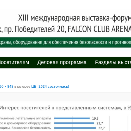
асности» технических средств и систем охраны, оборудования дл
противопожарной защиты. 4-5 июня 2025, Минск, пр. Победителей,
родная выставка-форум
пасности»
мому
содержимому
осетителям
Деловая программа
Разделы выст
60 × 848
в галерее
ЦБ_2024 состоялась!