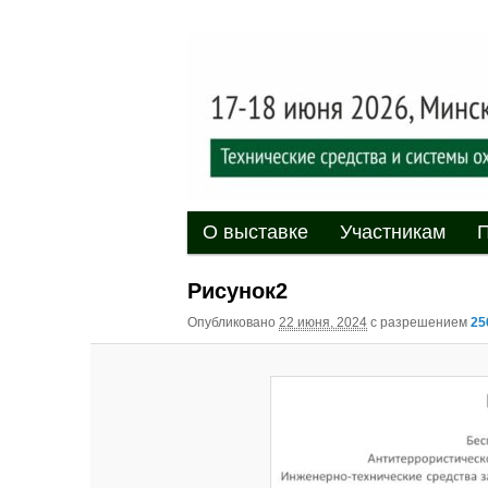
Выставка-форум «Центр безоп
обеспечения безопасности и 
20
XII междуна
«Центр безо
Главное меню
Перейти к основному содержи
Перейти к дополнительному 
О выставке
Участникам
П
Рисунок2
Опубликовано
22 июня, 2024
с разрешением
25