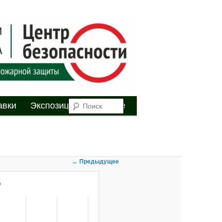
я
Поиск
авки
Экспозиция
Youtube
Навигация по
← Предыдущее
изображениям