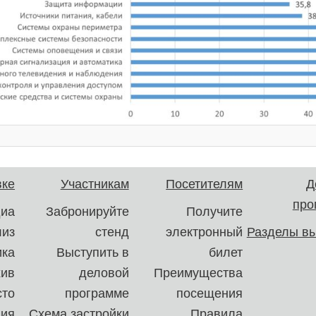
вке
Участникам
Посетителям
Д
про
иа
Забронируйте
Получите
лиз
стенд
электронный
Разделы вы
ика
Выступить в
билет
хив
деловой
Преимущества
сто
программе
посещения
ния
Схема застройки
Правила