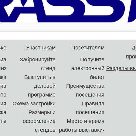
вке
Участникам
Посетителям
Д
про
иа
Забронируйте
Получите
лиз
стенд
электронный
Разделы вы
ика
Выступить в
билет
хив
деловой
Преимущества
сто
программе
посещения
ния
Схема застройки
Правила
ка
Размеры и
посещения
кты
оформление
Место и время
стендов
работы выставки-