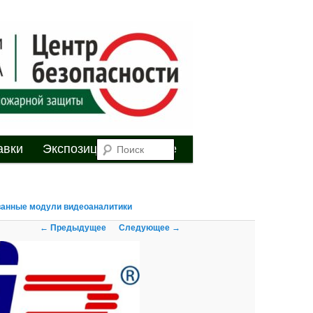
я
Поиск
авки
Экспозиция
Youtube
ванные модули видеоаналитики
Навигация по
← Предыдущее
Следующее →
изображениям