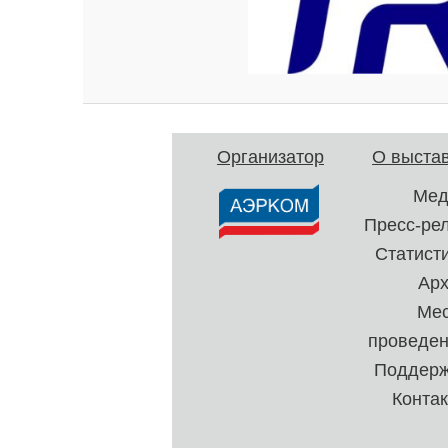
Организатор
О выста
Мед
Пресс-ре
Статист
Ар
Ме
проведе
Поддерж
Конта