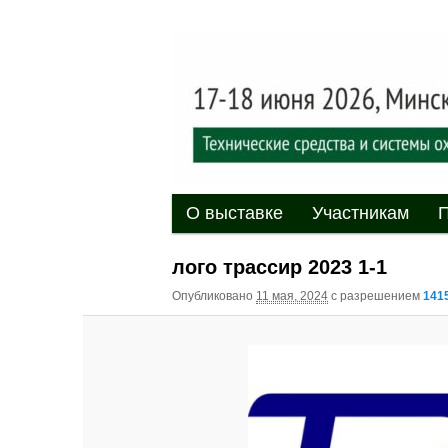
Выставка-форум «Центр безоп
обеспечения безопасности и 
20
XII междуна
«Центр безо
Главное меню
Перейти к основному содержи
Перейти к дополнительному 
О выставке
Участникам
П
лого трассир 2023 1-1
Опубликовано
11 мая, 2024
с разрешением
1415