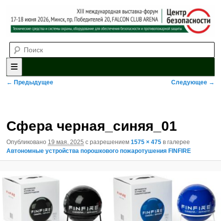
Выставка-форум «Центр безопасности» технических средств и
Поиск
систем охраны, оборудования для обеспечения безопасности и
противопожарной защиты. 4-5 июня 2025, Минск, пр. Победителей,
20
XII международная выставка-
форум «Центр безопасности»
Главное меню
Перейти к основному содержимому
Перейти к дополнительному содержимому
Навигация по изображениям
← Предыдущее
Следующее →
Сфера черная_синяя_01
Опубликовано
19 мая, 2025
с разрешением
1575 × 475
в галерее
Автономные устройства порошкового пожаротушения FINFIRE