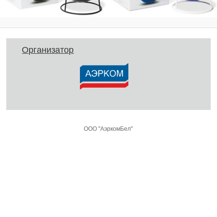
Организатор
ООО "АэркомБел"