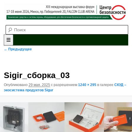
Выставка-форум «Центр безопасности» технических средств и
Поиск
систем охраны, оборудования для обеспечения безопасности и
противопожарной защиты. 4-5 июня 2025, Минск, пр. Победителей,
20
XII международная выставка-
форум «Центр безопасности»
Главное меню
Перейти к основному содержимому
Перейти к дополнительному содержимому
Навигация по изображениям
← Предыдущее
Sigir_сборка_03
Опубликовано
29 мая, 2025
с разрешением
1240 × 295
в галерее
СКУД –
экосистема продуктов Sigur