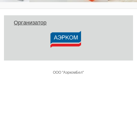
Организатор
ООО "АэркомБел"