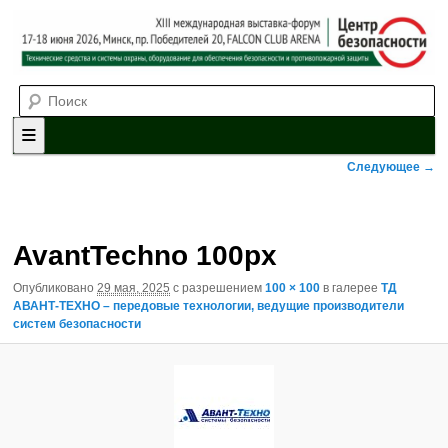
Выставка-форум «Центр безопасности» технических средств и
Поиск
систем охраны, оборудования для обеспечения безопасности и
противопожарной защиты. 4-5 июня 2025, Минск, пр. Победителей,
20
XII международная выставка-
форум «Центр безопасности»
Главное меню
Перейти к основному содержимому
Перейти к дополнительному содержимому
Навигация по изображениям
Следующее →
AvantTechno 100px
Опубликовано
29 мая, 2025
с разрешением
100 × 100
в галерее
ТД
АВАНТ-ТЕХНО – передовые технологии, ведущие производители
систем безопасности