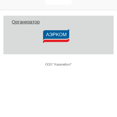
Организатор
ООО "АэркомБел"