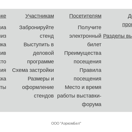
вке
Участникам
Посетителям
Д
про
иа
Забронируйте
Получите
лиз
стенд
электронный
Разделы вы
ика
Выступить в
билет
хив
деловой
Преимущества
сто
программе
посещения
ния
Схема застройки
Правила
ка
Размеры и
посещения
кты
оформление
Место и время
стендов
работы выставки-
форума
ООО "АэркомБел"