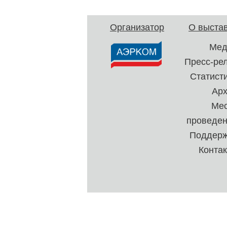
Организатор
О выста
Мед
Пресс-ре
Статист
Ар
Ме
проведе
Поддерж
Конта