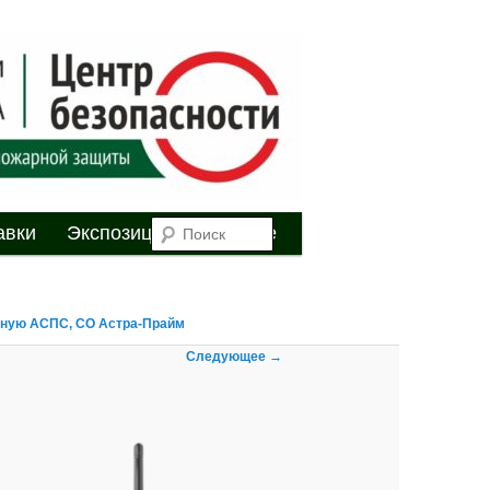
я
Поиск
авки
Экспозиция
Youtube
водную АСПС, СО Астра-Прайм
Навигация по
Следующее →
изображениям