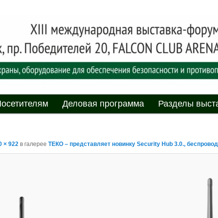
асности» технических средств и систем охраны, оборудования дл
противопожарной защиты. 4-5 июня 2025, Минск, пр. Победителей,
родная выставка-форум
пасности»
мому
содержимому
осетителям
Деловая программа
Разделы выст
0 × 922
в галерее
ТЕКО – представляет новинку Security Hub 3.0., беспро