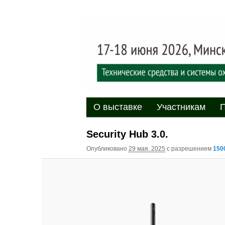
Выставка-форум «Центр безоп
обеспечения безопасности и 
20
XII междуна
«Центр безо
Главное меню
Перейти к основному содержи
Перейти к дополнительному 
О выставке
Участникам
П
Security Hub 3.0.
Опубликовано
29 мая, 2025
с разрешением
150