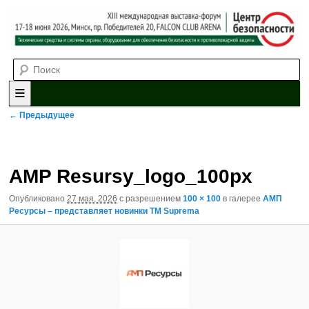
Выставка-форум «Центр безопасности» технических средств и
Поиск
систем охраны, оборудования для обеспечения безопасности и
противопожарной защиты. 4-5 июня 2025, Минск, пр. Победителей,
20
XII международная выставка-
форум «Центр безопасности»
Главное меню
Перейти к основному содержимому
Перейти к дополнительному содержимому
Навигация по изображениям
← Предыдущее
AMP Resursy_logo_100px
Опубликовано
27 мая, 2026
с разрешением
100 × 100
в галерее
АМП
Ресурсы – представляет новинки ТМ Suprema