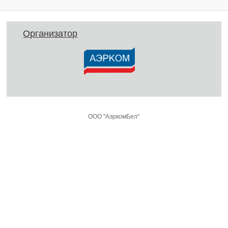
Организатор
ООО "АэркомБел"