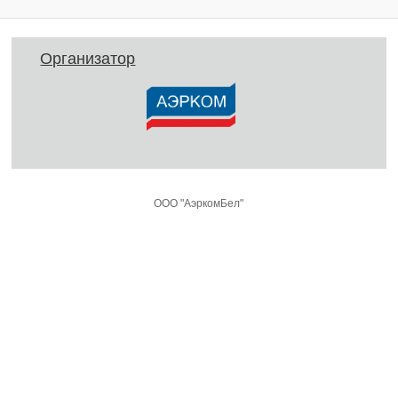
Организатор
ООО "АэркомБел"