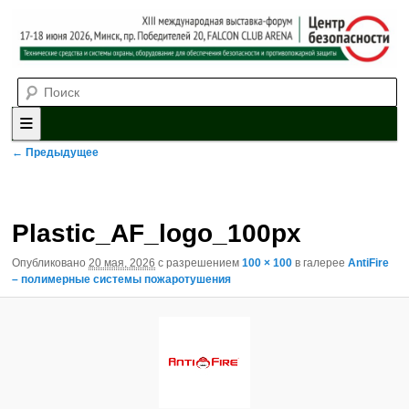
Выставка-форум «Центр безопасности» технических средств и
Поиск
систем охраны, оборудования для обеспечения безопасности и
противопожарной защиты. 4-5 июня 2025, Минск, пр. Победителей,
20
XII международная выставка-
форум «Центр безопасности»
Главное меню
Перейти к основному содержимому
Перейти к дополнительному содержимому
Навигация по изображениям
← Предыдущее
Plastic_AF_logo_100px
Опубликовано
20 мая, 2026
с разрешением
100 × 100
в галерее
AntiFire
– полимерные системы пожаротушения