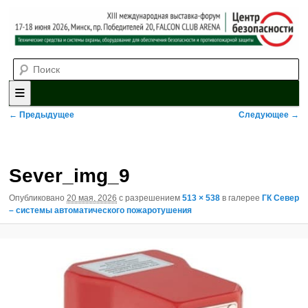
Выставка-форум «Центр безопасности» технических средств и
Поиск
систем охраны, оборудования для обеспечения безопасности и
противопожарной защиты. 4-5 июня 2025, Минск, пр. Победителей,
20
XII международная выставка-
форум «Центр безопасности»
Главное меню
Перейти к основному содержимому
Перейти к дополнительному содержимому
Навигация по изображениям
← Предыдущее
Следующее →
Sever_img_9
Опубликовано
20 мая, 2026
с разрешением
513 × 538
в галерее
ГК Север
– системы автоматического пожаротушения