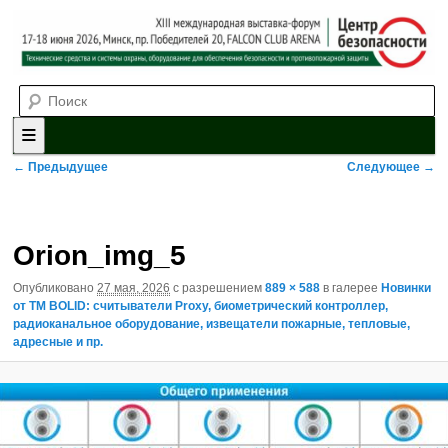
Выставка-форум «Центр безопасности» технических средств и
Поиск
систем охраны, оборудования для обеспечения безопасности и
противопожарной защиты. 4-5 июня 2025, Минск, пр. Победителей,
20
XII международная выставка-
форум «Центр безопасности»
Главное меню
Перейти к основному содержимому
Перейти к дополнительному содержимому
Навигация по изображениям
← Предыдущее
Следующее →
Orion_img_5
Опубликовано
27 мая, 2026
с разрешением
889 × 588
в галерее
Новинки
от ТМ BOLID: считыватели Proxy, биометрический контроллер,
радиоканальное оборудование, извещатели пожарные, тепловые,
адресные и пр.