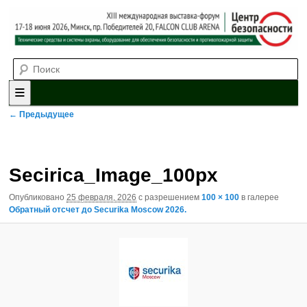
Выставка-форум «Центр безопасности» технических средств и
Поиск
систем охраны, оборудования для обеспечения безопасности и
противопожарной защиты. 4-5 июня 2025, Минск, пр. Победителей,
20
XII международная выставка-
форум «Центр безопасности»
Главное меню
Перейти к основному содержимому
Перейти к дополнительному содержимому
Навигация по изображениям
← Предыдущее
Secirica_Image_100px
Опубликовано
25 февраля, 2026
с разрешением
100 × 100
в галерее
Обратный отсчет до Securika Moscow 2026.