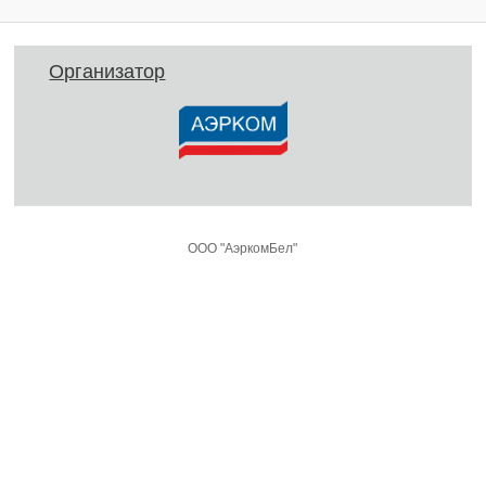
Организатор
ООО "АэркомБел"