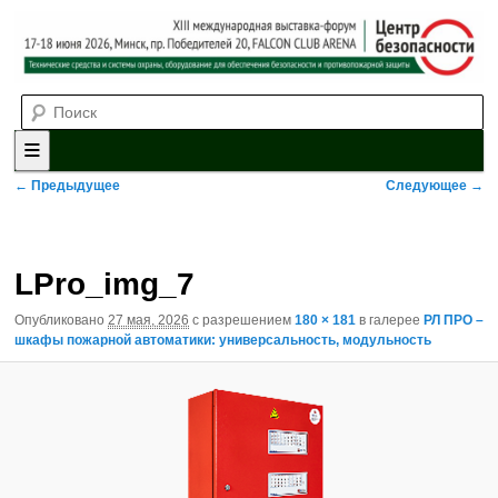
Выставка-форум «Центр безопасности» технических средств и
Поиск
систем охраны, оборудования для обеспечения безопасности и
противопожарной защиты. 4-5 июня 2025, Минск, пр. Победителей,
20
XII международная выставка-
форум «Центр безопасности»
Главное меню
Перейти к основному содержимому
Перейти к дополнительному содержимому
Навигация по изображениям
← Предыдущее
Следующее →
LPro_img_7
Опубликовано
27 мая, 2026
с разрешением
180 × 181
в галерее
РЛ ПРО –
шкафы пожарной автоматики: универсальность, модульность