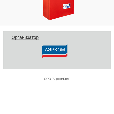
Организатор
ООО "АэркомБел"