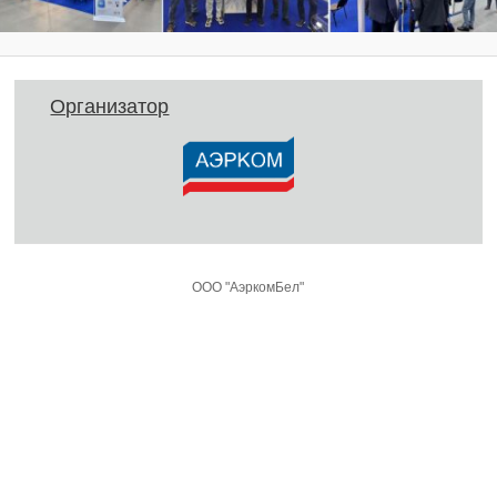
Организатор
ООО "АэркомБел"