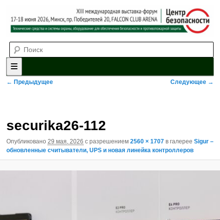
Выставка-форум «Центр безопасности» технических средств и
Поиск
систем охраны, оборудования для обеспечения безопасности и
противопожарной защиты. 4-5 июня 2025, Минск, пр. Победителей,
20
XII международная выставка-
форум «Центр безопасности»
Главное меню
Перейти к основному содержимому
Перейти к дополнительному содержимому
Навигация по изображениям
← Предыдущее
Следующее →
securika26-112
Опубликовано
29 мая, 2026
с разрешением
2560 × 1707
в галерее
Sigur –
обновленные считыватели, UPS и новая линейка контроллеров