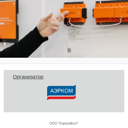
Организатор
ООО "АэркомБел"