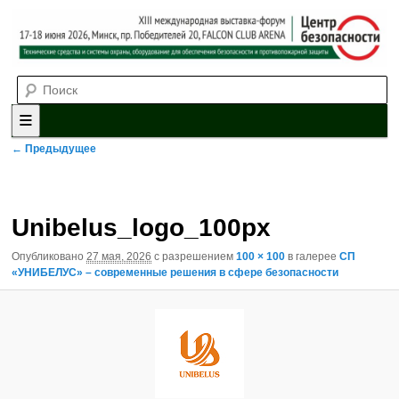
Выставка-форум «Центр безопасности» технических средств и
Поиск
систем охраны, оборудования для обеспечения безопасности и
противопожарной защиты. 4-5 июня 2025, Минск, пр. Победителей,
20
XII международная выставка-
форум «Центр безопасности»
Главное меню
Перейти к основному содержимому
Перейти к дополнительному содержимому
Навигация по изображениям
← Предыдущее
Unibelus_logo_100px
Опубликовано
27 мая, 2026
с разрешением
100 × 100
в галерее
СП
«УНИБЕЛУС» – современные решения в сфере безопасности