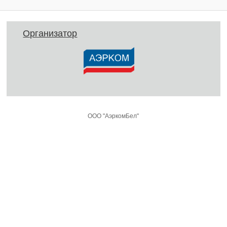
Организатор
ООО "АэркомБел"