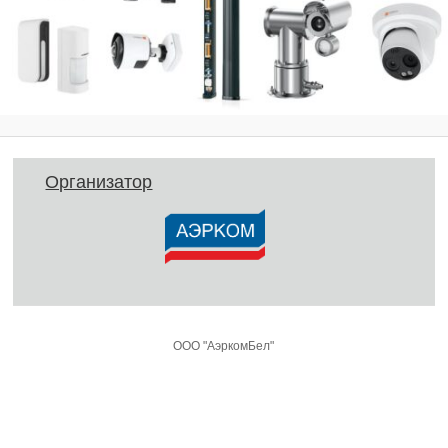
Организатор
ООО "АэркомБел"