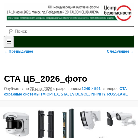
Выставка-форум «Центр безопасности» технических средств и
Поиск
систем охраны, оборудования для обеспечения безопасности и
противопожарной защиты. 4-5 июня 2025, Минск, пр. Победителей,
20
XII международная выставка-
форум «Центр безопасности»
Главное меню
Перейти к основному содержимому
Перейти к дополнительному содержимому
Навигация по изображениям
← Предыдущее
Следующее →
СТА ЦБ_2026_фото
Опубликовано
20 мая, 2026
с разрешением
1240 × 591
в галерее
СТА –
охранные системы ТМ OPTEX, STA, EVIDENCE, INFINITY, ROSSLARE