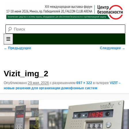
Выставка-форум «Центр безопасности» технических средств и
Поиск
систем охраны, оборудования для обеспечения безопасности и
противопожарной защиты. 4-5 июня 2025, Минск, пр. Победителей,
20
XII международная выставка-
форум «Центр безопасности»
Главное меню
Перейти к основному содержимому
Перейти к дополнительному содержимому
Навигация по изображениям
← Предыдущее
Следующее →
Vizit_img_2
Опубликовано
29 мая, 2026
с разрешением
697 × 322
в галерее
VIZIT –
новые решения для организации домофонных систем