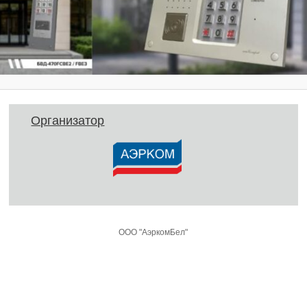
Организатор
ООО "АэркомБел"