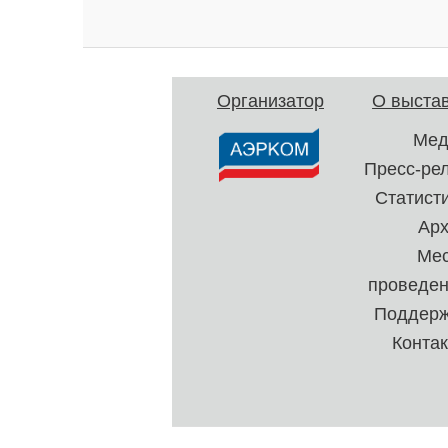
Организатор
О выста
Мед
Пресс-ре
Статист
Ар
Ме
проведе
Поддерж
Конта