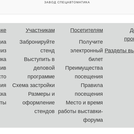
ЗАВОД СПЕЦАВТОМАТИКА
вке
Участникам
Посетителям
Д
про
иа
Забронируйте
Получите
лиз
стенд
электронный
Разделы вы
ика
Выступить в
билет
хив
деловой
Преимущества
сто
программе
посещения
ния
Схема застройки
Правила
ка
Размеры и
посещения
кты
оформление
Место и время
стендов
работы выставки-
форума