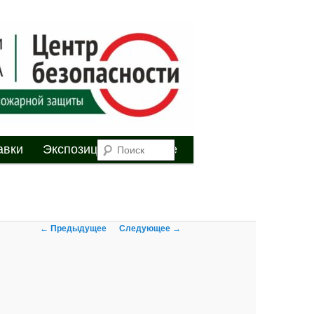
я
Поиск
авки
Экспозиция
Youtube
Навигация по
← Предыдущее
Следующее →
изображениям