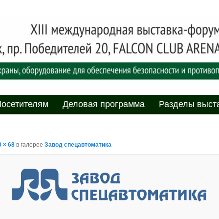
асности» технических средств и систем охраны, оборудования дл
противопожарной защиты. 4-5 июня 2025, Минск, пр. Победителей,
родная выставка-форум
пасности»
мому
содержимому
осетителям
Деловая программа
Разделы выст
 × 68
в галерее
Завод спецавтоматика