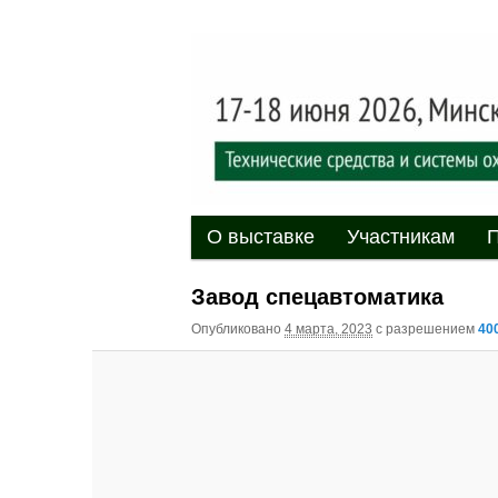
Выставка-форум «Центр безоп
обеспечения безопасности и 
20
XII междуна
«Центр безо
Главное меню
Перейти к основному содержи
Перейти к дополнительному 
О выставке
Участникам
П
Завод спецавтоматика
Опубликовано
4 марта, 2023
с разрешением
400