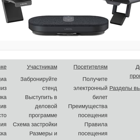
вке
Участникам
Посетителям
Д
про
иа
Забронируйте
Получите
лиз
стенд
электронный
Разделы вы
ика
Выступить в
билет
хив
деловой
Преимущества
сто
программе
посещения
ния
Схема застройки
Правила
ка
Размеры и
посещения