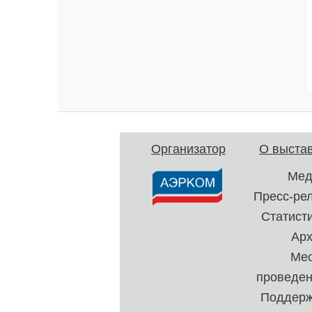
Организатор
О выста
Мед
Пресс-ре
Статист
Ар
Ме
проведе
Поддерж