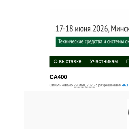
Выставка-форум «Центр безоп
обеспечения безопасности и 
20
XII междуна
«Центр безо
Главное меню
Перейти к основному содержи
Перейти к дополнительному 
О выставке
Участникам
П
CA400
Опубликовано
29 мая, 2025
с разрешением
463