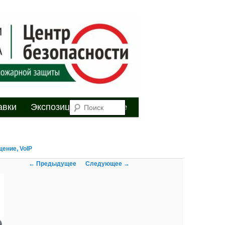
я
Поиск
авки
Экспозиция
Youtube
щение, VoIP
Навигация по
← Предыдущее
Следующее →
изображениям