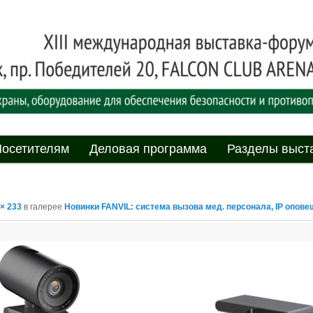
асности» технических средств и систем охраны, оборудования дл
противопожарной защиты. 4-5 июня 2025, Минск, пр. Победителей,
родная выставка-форум
пасности»
мому
содержимому
осетителям
Деловая программа
Разделы выст
 × 233
в галерее
Новинки FANVIL: система вызова мед. персонала, IP опове