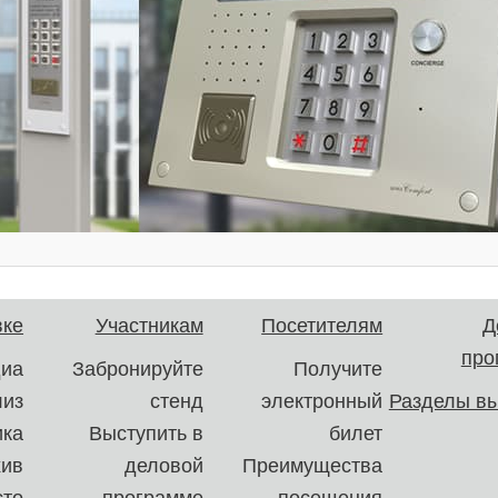
вке
Участникам
Посетителям
Д
про
иа
Забронируйте
Получите
лиз
стенд
электронный
Разделы вы
ика
Выступить в
билет
хив
деловой
Преимущества
сто
программе
посещения