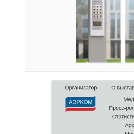
Организатор
О выста
Мед
Пресс-ре
Статист
Ар
Ме