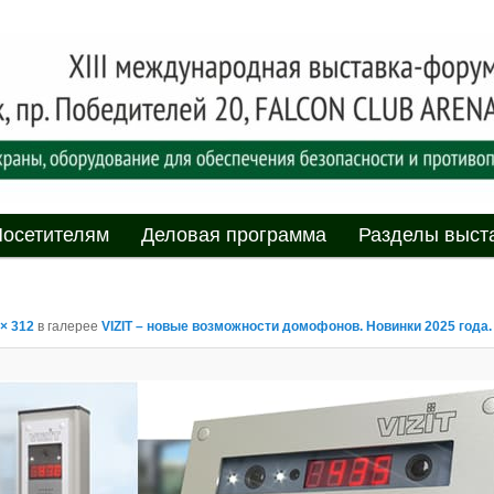
асности» технических средств и систем охраны, оборудования дл
противопожарной защиты. 4-5 июня 2025, Минск, пр. Победителей,
родная выставка-форум
пасности»
мому
содержимому
осетителям
Деловая программа
Разделы выст
 × 312
в галерее
VIZIT – новые возможности домофонов. Новинки 2025 года.