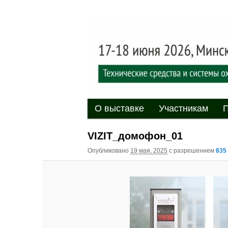
Выставка-форум «Центр безоп
обеспечения безопасности и 
20
XII междуна
«Центр безо
Главное меню
Перейти к основному содержи
Перейти к дополнительному 
О выставке
Участникам
П
VIZIT_домофон_01
Опубликовано
19 мая, 2025
с разрешением
835