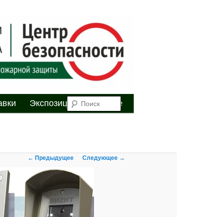
я
Поиск
авки
Экспозиция
Youtube
Навигация по
← Предыдущее
Следующее →
изображениям