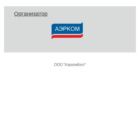
Организатор
ООО "АэркомБел"