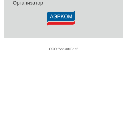
Организатор
ООО "АэркомБел"